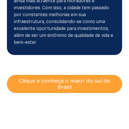
ainda mais atraente para moradores e
Destaque
Na Mídia
investidores. Com isso, a cidade tem passado
por constantes melhorias em sua
Associação
dos Moradores
infraestrutura, consolidando-se como uma
excelente oportunidade para investimentos,
Acesso
Corretores
além de ser um sinônimo de qualidade de vida e
bem-estar.
Entre em
contato
Clique e conheça o maior do sul do
Brasil